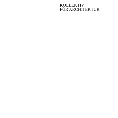
KOLLEKTIV
FÜR ARCHITEKTUR
KOLLEKTIV.EU
INSTAGRAM
13/1/R02
MAIL
VIMEO